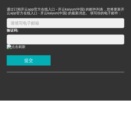
通过订阅开云app官方在线入口 - 开云kaiyun(中国) 的邮件列表，您将更新开
云app官方在线入口 - 开云kaiyun(中国) 的最新消息。 填写你的电子邮件：
验证码:
提交