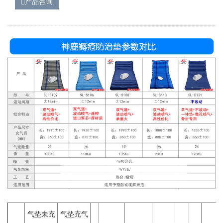
产品咨询
气垫未充
气垫充气