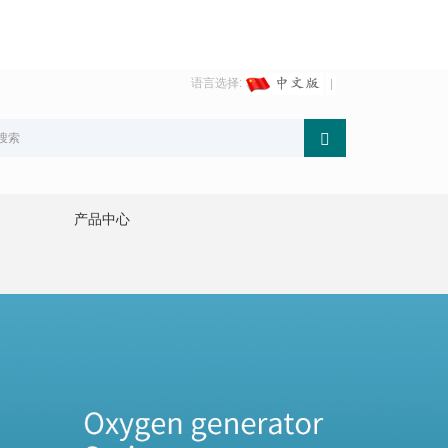
语言选择:
产品中心